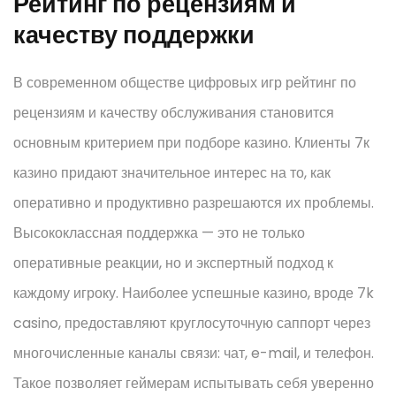
Рейтинг по рецензиям и
качеству поддержки
В современном обществе цифровых игр рейтинг по
рецензиям и качеству обслуживания становится
основным критерием при подборе казино. Клиенты 7к
казино придают значительное интерес на то, как
оперативно и продуктивно разрешаются их проблемы.
Высококлассная поддержка — это не только
оперативные реакции, но и экспертный подход к
каждому игроку. Наиболее успешные казино, вроде 7k
casino, предоставляют круглосуточную саппорт через
многочисленные каналы связи: чат, e-mail, и телефон.
Такое позволяет геймерам испытывать себя уверенно