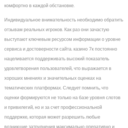
комфортно в каждой обстановке.
Индивидуальное внимательность необходимо обратить
отзывам реальных игроков. Как раз они зачастую
выступают ключевым ресурсом информации о уровне
сервиса и достоверности сайта. казино 7к постоянно
нацеливается поддерживать высокий показатель
удовлетворения пользователей, что выражается в
хороших мнениях и значительных оценках на
тематических платформах. Следует помнить, что
оценки формируются не только на базе уровня слотов
и привилегий, но и за счет профессиональной
поддержке, которая может разрешить любые
возникшие затруднения максимально оперативно и