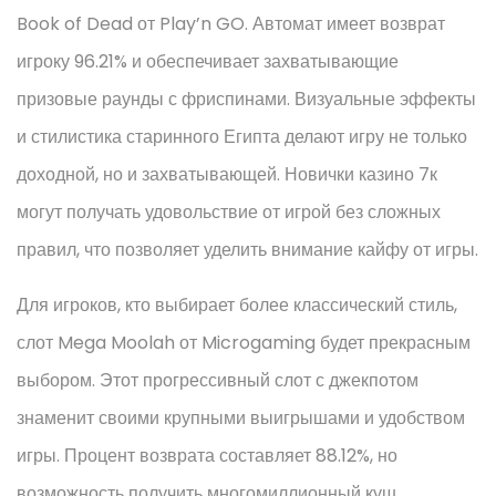
Book of Dead от Play’n GO. Автомат имеет возврат
игроку 96.21% и обеспечивает захватывающие
призовые раунды с фриспинами. Визуальные эффекты
и стилистика старинного Египта делают игру не только
доходной, но и захватывающей. Новички казино 7к
могут получать удовольствие от игрой без сложных
правил, что позволяет уделить внимание кайфу от игры.
Для игроков, кто выбирает более классический стиль,
слот Mega Moolah от Microgaming будет прекрасным
выбором. Этот прогрессивный слот с джекпотом
знаменит своими крупными выигрышами и удобством
игры. Процент возврата составляет 88.12%, но
возможность получить многомиллионный куш