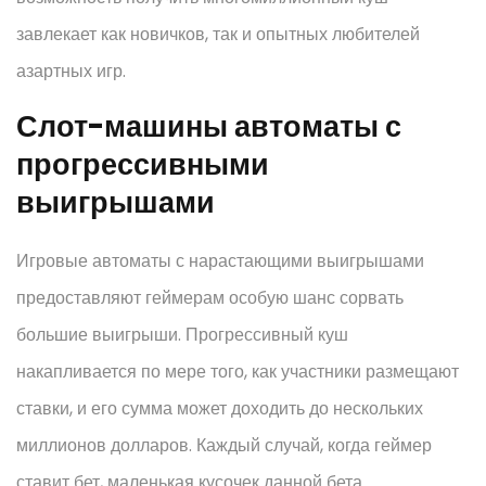
завлекает как новичков, так и опытных любителей
азартных игр.
Слот-машины автоматы с
прогрессивными
выигрышами
Игровые автоматы с нарастающими выигрышами
предоставляют геймерам особую шанс сорвать
большие выигрыши. Прогрессивный куш
накапливается по мере того, как участники размещают
ставки, и его сумма может доходить до нескольких
миллионов долларов. Каждый случай, когда геймер
ставит бет, маленькая кусочек данной бета