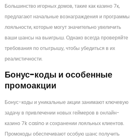
Большинство игорных домов, такие как казино 7к,
предлагают начальные вознаграждения и программы
лояльности, которые могут значительно увеличить
ваши шансы на выигрыш. Однако всегда проверяйте
требования по отыгрышу, чтобы убедиться в их
реалистичности.
Бонус-коды и особенные
промоакции
Бонус-коды и уникальные акции занимают ключевую
задачу в привлечении новых геймеров в онлайн-
казино 7k casino и сохранении лояльных клиентов.
Промокоды обеспечивают особую шанс получить