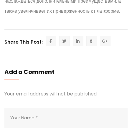
наслаждаться дополнительными преимуществами, а
также увеличивает их приверженность к платформе.
Share This Post:
Add a Comment
Your email address will not be published.