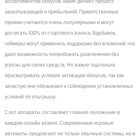
ассортиментом бонусов, какие делают процесс
захватывающей и прибыльной. Приветственные
премии считаются очень популярными и могут
достигать 100% от стартового взноса. Вдобавок,
геймеры могут применить подарками без вложений, что
дают возможность попробовать развлечения без
угрозы для своих средств. Но важно тщательно
просматривать условия активации бонусов, так как
зачастую они обязывают к соблюдения установленных
условий по отыгрышу.
Слот аппараты составляют главное положение в
каждом онлайн казино. Современные игровые
автоматы предлагают не только обычные системы, но и