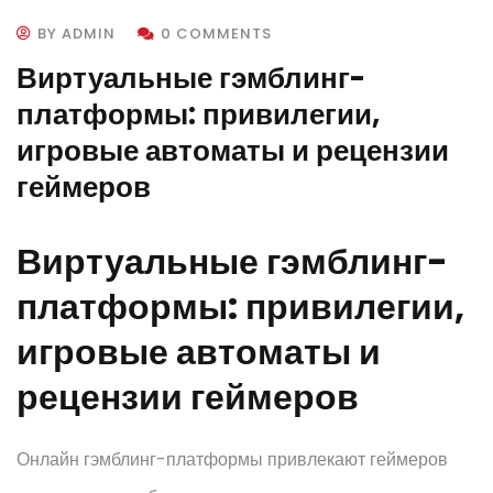
BY ADMIN
0 COMMENTS
Виртуальные гэмблинг-
платформы: привилегии,
игровые автоматы и рецензии
геймеров
Виртуальные гэмблинг-
платформы: привилегии,
игровые автоматы и
рецензии геймеров
Онлайн гэмблинг-платформы привлекают геймеров