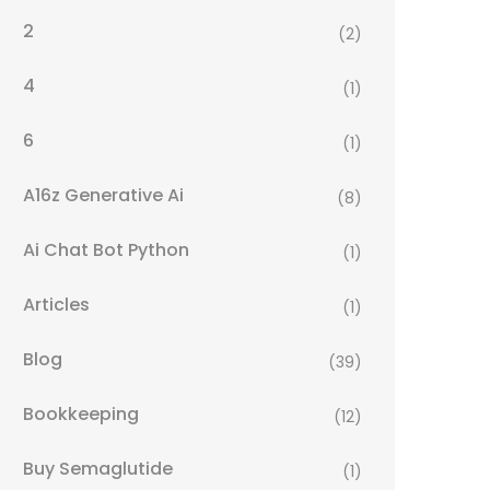
2
(2)
4
(1)
6
(1)
A16z Generative Ai
(8)
Ai Chat Bot Python
(1)
Articles
(1)
Blog
(39)
Bookkeeping
(12)
Buy Semaglutide
(1)