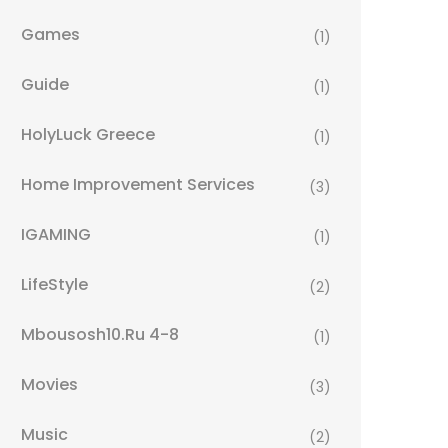
Games
(1)
Guide
(1)
HolyLuck Greece
(1)
Home Improvement Services
(3)
IGAMING
(1)
LifeStyle
(2)
Mbousosh10.ru 4-8
(1)
Movies
(3)
Music
(2)