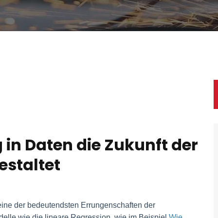
in Daten die Zukunft der
staltet
 eine der bedeutendsten Errungenschaften der
le wie die lineare Regression, wie im Beispiel
Wie